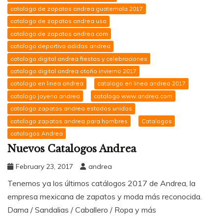
catalogo de zapatos andrea guatemala 2017
catalogo de zapatos andrea usa
catalogo de zapatos andrea.com
catalogo deportivo adidas andrea
catalogo digital andrea fiestas y celebraciones
catalogo digital andrea otoño invierno 2017
catalogo en linea andrea
catalogo en linea andrea 2017
catalogo joyeria andrea
catalogo www.andrea.com
catalogo zapatos andrea estados unidos
catalogo zapatos andrea para hombres
Catalogos
catalogos Andrea
Nuevos Catalogos Andrea
February 23, 2017
andrea
Tenemos ya los últimos catálogos 2017 de Andrea, la
empresa mexicana de zapatos y moda más reconocida.
Dama / Sandalias / Caballero / Ropa y más