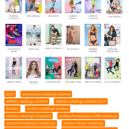
2017
accesorios catalogo andrea
adidas catalogo andrea
adidas catalogo andrea 2017
Andrea
andrea catalogo andrea
andrea catalogo cd juarez
andrea fontebasso 1760 catalogo
andrea fontebasso catalogo
andrea shoes catalogo