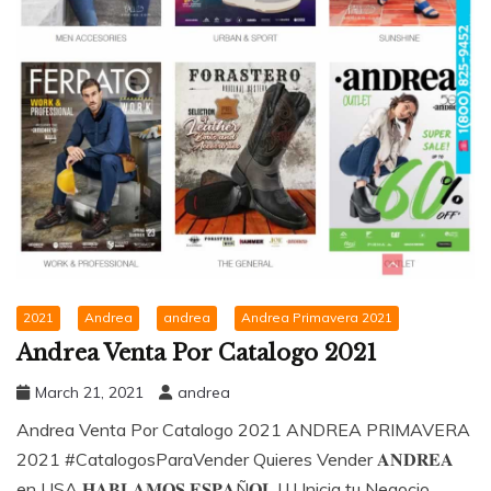
2021
Andrea
andrea
Andrea Primavera 2021
Andrea Venta Por Catalogo 2021
March 21, 2021
andrea
Andrea Venta Por Catalogo 2021 ANDREA PRIMAVERA
2021 #CatalogosParaVender Quieres Vender 𝐀𝐍𝐃𝐑𝐄𝐀
en USA 𝐇𝐀𝐁𝐋𝐀𝐌𝐎𝐒 𝐄𝐒𝐏𝐀Ñ𝐎𝐋 ! ! ! Inicia tu Negocio