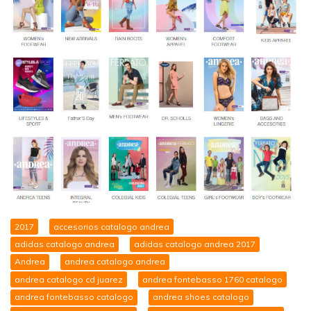
2017
accesorios catalogo andrea
adidas catalogo andrea
adidas catalogo andrea 2017
Andrea
andrea catalogo andrea
andrea catalogo cd juarez
andrea fontebasso 1760 catalogo
andrea fontebasso catalogo
andrea shoes catalogo