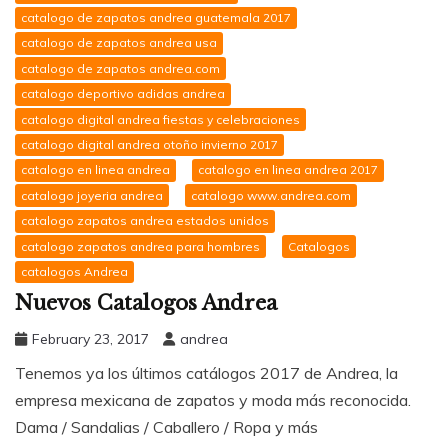
catalogo de zapatos andrea guatemala 2017
catalogo de zapatos andrea usa
catalogo de zapatos andrea.com
catalogo deportivo adidas andrea
catalogo digital andrea fiestas y celebraciones
catalogo digital andrea otoño invierno 2017
catalogo en linea andrea
catalogo en linea andrea 2017
catalogo joyeria andrea
catalogo www.andrea.com
catalogo zapatos andrea estados unidos
catalogo zapatos andrea para hombres
Catalogos
catalogos Andrea
Nuevos Catalogos Andrea
February 23, 2017
andrea
Tenemos ya los últimos catálogos 2017 de Andrea, la
empresa mexicana de zapatos y moda más reconocida.
Dama / Sandalias / Caballero / Ropa y más