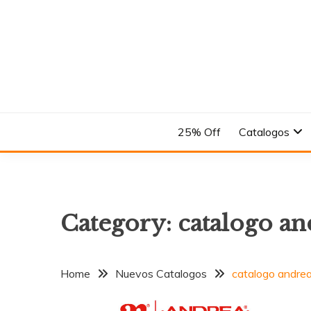
Skip
to
content
En el Nombre del Diseño
ANDREA
25% Off
Catalogos
Category:
catalogo an
Home
Nuevos Catalogos
catalogo andrea