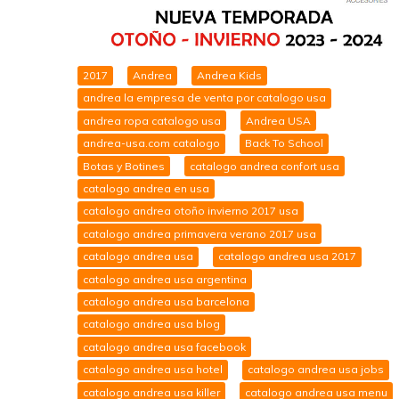
2017
Andrea
Andrea Kids
andrea la empresa de venta por catalogo usa
andrea ropa catalogo usa
Andrea USA
andrea-usa.com catalogo
Back To School
Botas y Botines
catalogo andrea confort usa
catalogo andrea en usa
catalogo andrea otoño invierno 2017 usa
catalogo andrea primavera verano 2017 usa
catalogo andrea usa
catalogo andrea usa 2017
catalogo andrea usa argentina
catalogo andrea usa barcelona
catalogo andrea usa blog
catalogo andrea usa facebook
catalogo andrea usa hotel
catalogo andrea usa jobs
catalogo andrea usa killer
catalogo andrea usa menu