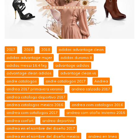
2017
2018
2018
adidas advantage clean
adidas advantage mujer
adidas duramo 8
adidas messi 16.4 fxg
advantage adidas
advantage clean adidas
advantage clean vs
andre catalogos
andre catalogos 2017
Andrea
andrea 2017 primavera verano
andrea calzado 2017
andrea catalogo deportivo 2017
andrea catalogos mexico 2016
andrea com catalogos 2016
andrea com catalogos 2017
andrea com otoño invierno 2016
andrea confort
andrea deportivo
andrea en el nombre del diseño 2017
andrea en el nombre del diseño mexico
andrea en linea