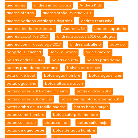
andrea es
andrea importadora
Andrea Kids
andrea ofertas
andrea otoño invierno 2016
andrea pedidos catalogos digitales
andrea tenis nike
andrea tienda de zapatos
Andrea USA
andrea zapateria
andrea zapatillas 2017
andrea zapatos 2016 catalogos
andrea.com.mx catalogo 2017
andres caballero
baby doll
baby dolls lenceria
Back To School
bikinis mexico
bolsas andrea 2017
bolsas de kitty
bolsas para dama
bolsas para dama de marca
bolsos para mujer
bota ankle boot
botas agua hombre
botas agua mujer
botas agua niña
botas altas de tacon
botas andrea 2016 otoño invierno
botas andrea 2017
botas andrea 2017 mujer
botas andrea otoño invierno 2017
botas arriba de la rodilla andrea
botas beige mujer
botas camel hombre
botas caterpillar hombre
botas con tacon
botas confort
botas cuña mujer
botas de agua bebe
botas de agua hombre