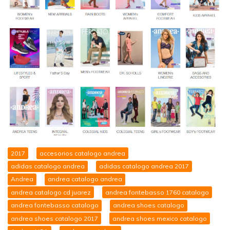
2017
accesorios catalogo andrea
adidas catalogo andrea
adidas catalogo andrea 2017
Andrea
andrea catalogo andrea
andrea catalogo cd juarez
andrea fontebasso 1760 catalogo
andrea fontebasso catalogo
andrea shoes catalogo
andrea shoes catalogo 2017
andrea shoes mexico catalogo