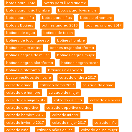
botas para lluvia
botas para lluvia andrea
botas para lluvia hombre
botas para lluvia mujer
botas para niña
botas para niñas
botas piel hombre
Botas y Botines
botines andrea 2016
botines andrea 2017
botines de agua
botines de tacon
botines de tacon grueso
botines hombre
botines mujer online
botines mujer plataforma
botines negros de mujer
botines negros mujer
botines negros plataforma
botines negros tacon
botines plataforma
brasier sin espalda
buscar vestidos de noche
calzado andrea 2017
calzado dama
calzado dama 2017
calzado de dama
calzado de hombre
calzado de mujer
calzado de mujer 2017
calzado de niña
calzado de niños
calzado deportivo
calzado deportivo adidas
calzado hombre 2017
calzado infantil
calzado invierno 2017
calzado mujer 2017
calzado niña
calzado niño
calzado niños online
calzado online mujer