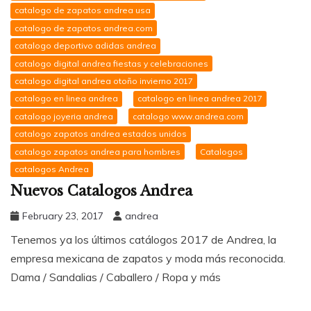
catalogo de zapatos andrea usa
catalogo de zapatos andrea.com
catalogo deportivo adidas andrea
catalogo digital andrea fiestas y celebraciones
catalogo digital andrea otoño invierno 2017
catalogo en linea andrea
catalogo en linea andrea 2017
catalogo joyeria andrea
catalogo www.andrea.com
catalogo zapatos andrea estados unidos
catalogo zapatos andrea para hombres
Catalogos
catalogos Andrea
Nuevos Catalogos Andrea
February 23, 2017
andrea
Tenemos ya los últimos catálogos 2017 de Andrea, la
empresa mexicana de zapatos y moda más reconocida.
Dama / Sandalias / Caballero / Ropa y más