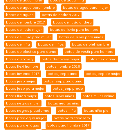
botas de agua mujer
botas de agua niña
botas de agua para hombre
botas de agua para mujer
botas de aguas
botas de andrea 2017
botas de hombre 2017
botas de lluvia andrea
botas de lluvia mujer
botas de lluvia para hombre
botas de lluvia para mujer
botas de lluvia para niños
botas de niña
botas de niños
botas de piel hombre
botas de plastico para dama
botas de vestir para hombre
botas discovery
botas discovery mujer
botas flexi dama
botas flexi hombre
botas hombre 2016
botas invierno 2017
botas jeep dama
botas jeep de mujer
botas jeep mujer
botas jeep para dama
botas jeep para mujer
botas jeep precio
botas lluvia mujer
botas lluvia niños
botas mujer online
botas negras mujer
botas negras niña
botas negras plataforma
botas niña
botas niña piel
botas para agua mujer
botas para caballero
botas para el agua
botas para hombre 2017