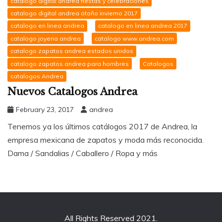
catalogo digital andrea fiestas y celebraciones
catalogo digital andrea otoño invierno 2017
catalogo en linea andrea
catalogo en linea andrea 2017
catalogo joyeria andrea
catalogo www.andrea.com
catalogo zapatos andrea estados unidos
catalogo zapatos andrea para hombres
Catalogos
catalogos Andrea
Nuevos Catalogos Andrea
February 23, 2017
andrea
Tenemos ya los últimos catálogos 2017 de Andrea, la
empresa mexicana de zapatos y moda más reconocida.
Dama / Sandalias / Caballero / Ropa y más
All Rights Reserved 2021.