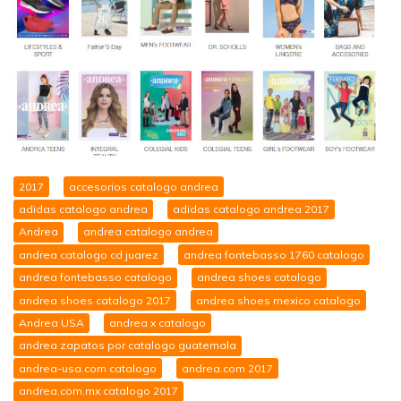
2017
accesorios catalogo andrea
adidas catalogo andrea
adidas catalogo andrea 2017
Andrea
andrea catalogo andrea
andrea catalogo cd juarez
andrea fontebasso 1760 catalogo
andrea fontebasso catalogo
andrea shoes catalogo
andrea shoes catalogo 2017
andrea shoes mexico catalogo
Andrea USA
andrea x catalogo
andrea zapatos por catalogo guatemala
andrea-usa.com catalogo
andrea.com 2017
andrea.com.mx catalogo 2017