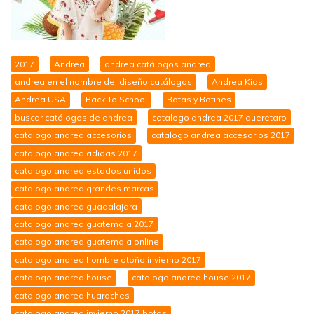
2017
Andrea
andrea catálogos andrea
andrea en el nombre del diseño catálogos
Andrea Kids
Andrea USA
Back To School
Botas y Botines
buscar catálogos de andrea
catalogo andrea 2017 queretaro
catalogo andrea accesorios
catalogo andrea accesorios 2017
catalogo andrea adidas 2017
catalogo andrea estados unidos
catalogo andrea grandes marcas
catalogo andrea guadalajara
catalogo andrea guatemala 2017
catalogo andrea guatemala online
catalogo andrea hombre otoño invierno 2017
catalogo andrea house
catalogo andrea house 2017
catalogo andrea huaraches
catalogo andrea invierno 2017 botas