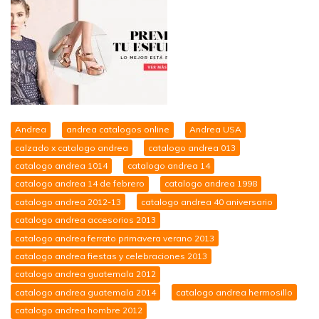
Andrea
andrea catalogos online
Andrea USA
calzado x catalogo andrea
catalogo andrea 013
catalogo andrea 1014
catalogo andrea 14
catalogo andrea 14 de febrero
catalogo andrea 1998
catalogo andrea 2012-13
catalogo andrea 40 aniversario
catalogo andrea accesorios 2013
catalogo andrea ferrato primavera verano 2013
catalogo andrea fiestas y celebraciones 2013
catalogo andrea guatemala 2012
catalogo andrea guatemala 2014
catalogo andrea hermosillo
catalogo andrea hombre 2012