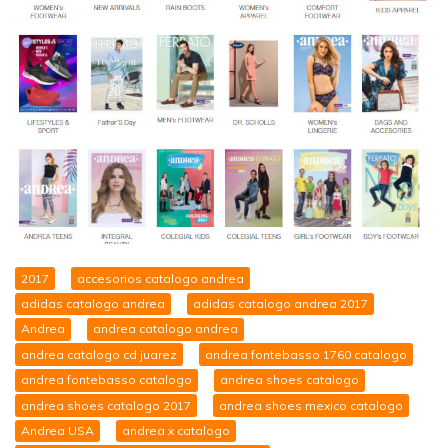
2017
accesorios catalogo andrea
adidas catalogo andrea
adidas catalogo andrea 2017
Andrea
andrea catalogo andrea
andrea catalogo cd juarez
andrea fontebasso 1760 catalogo
andrea fontebasso catalogo
andrea shoes catalogo
andrea shoes catalogo 2017
andrea shoes mexico catalogo
Andrea USA
andrea x catalogo