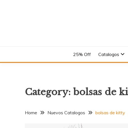
Skip
to
content
En el Nombre del Diseño
ANDREA
25% Off
Catalogos
Category:
bolsas de ki
Home
Nuevos Catalogos
bolsas de kitty