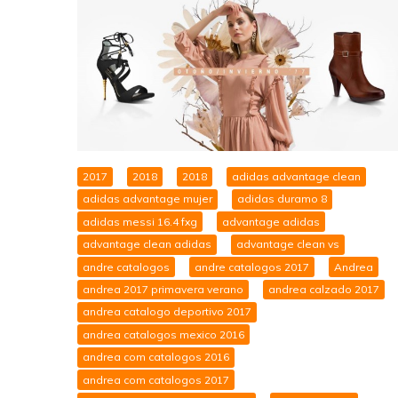
2017
2018
2018
adidas advantage clean
adidas advantage mujer
adidas duramo 8
adidas messi 16.4 fxg
advantage adidas
advantage clean adidas
advantage clean vs
andre catalogos
andre catalogos 2017
Andrea
andrea 2017 primavera verano
andrea calzado 2017
andrea catalogo deportivo 2017
andrea catalogos mexico 2016
andrea com catalogos 2016
andrea com catalogos 2017