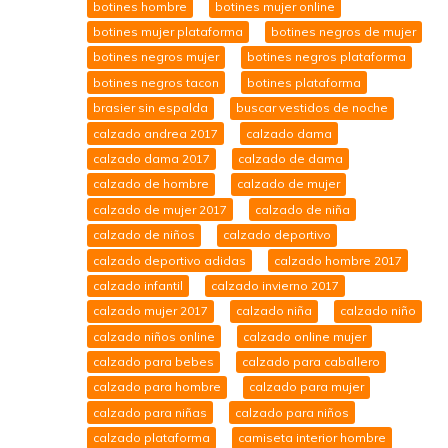
botines hombre
botines mujer online
botines mujer plataforma
botines negros de mujer
botines negros mujer
botines negros plataforma
botines negros tacon
botines plataforma
brasier sin espalda
buscar vestidos de noche
calzado andrea 2017
calzado dama
calzado dama 2017
calzado de dama
calzado de hombre
calzado de mujer
calzado de mujer 2017
calzado de niña
calzado de niños
calzado deportivo
calzado deportivo adidas
calzado hombre 2017
calzado infantil
calzado invierno 2017
calzado mujer 2017
calzado niña
calzado niño
calzado niños online
calzado online mujer
calzado para bebes
calzado para caballero
calzado para hombre
calzado para mujer
calzado para niñas
calzado para niños
calzado plataforma
camiseta interior hombre