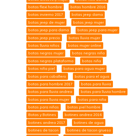
botas flexi hombre
botas hombre 2016
botas invierno 2017
botas jeep dama
botas jeep de mujer
botas jeep mujer
botas jeep para dama
botas jeep para mujer
botas jeep precio
botas lluvia mujer
botas lluvia niños
botas mujer online
botas negras mujer
botas negras niña
botas negras plataforma
botas niña
botas niña piel
botas para agua mujer
botas para caballero
botas para el agua
botas para hombre 2017
botas para lluvia
botas para lluvia andrea
botas para lluvia hombre
botas para lluvia mujer
botas para niña
botas para niñas
botas piel hombre
Botas y Botines
botines andrea 2016
botines andrea 2017
botines de agua
botines de tacon
botines de tacon grueso