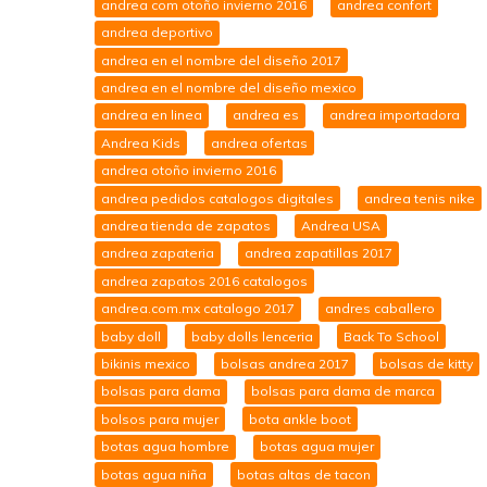
andrea com otoño invierno 2016
andrea confort
andrea deportivo
andrea en el nombre del diseño 2017
andrea en el nombre del diseño mexico
andrea en linea
andrea es
andrea importadora
Andrea Kids
andrea ofertas
andrea otoño invierno 2016
andrea pedidos catalogos digitales
andrea tenis nike
andrea tienda de zapatos
Andrea USA
andrea zapateria
andrea zapatillas 2017
andrea zapatos 2016 catalogos
andrea.com.mx catalogo 2017
andres caballero
baby doll
baby dolls lenceria
Back To School
bikinis mexico
bolsas andrea 2017
bolsas de kitty
bolsas para dama
bolsas para dama de marca
bolsos para mujer
bota ankle boot
botas agua hombre
botas agua mujer
botas agua niña
botas altas de tacon