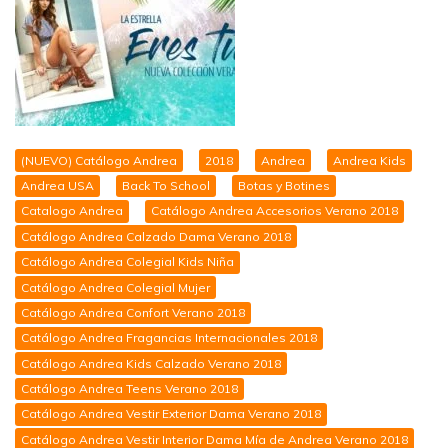
(NUEVO) Catálogo Andrea
2018
Andrea
Andrea Kids
Andrea USA
Back To School
Botas y Botines
Catalogo Andrea
Catálogo Andrea Accesorios Verano 2018
Catálogo Andrea Calzado Dama Verano 2018
Catálogo Andrea Colegial Kids Niña
Catálogo Andrea Colegial Mujer
Catálogo Andrea Confort Verano 2018
Catálogo Andrea Fragancias Internacionales 2018
Catálogo Andrea Kids Calzado Verano 2018
Catálogo Andrea Teens Verano 2018
Catálogo Andrea Vestir Exterior Dama Verano 2018
Catálogo Andrea Vestir Interior Dama Mía de Andrea Verano 2018