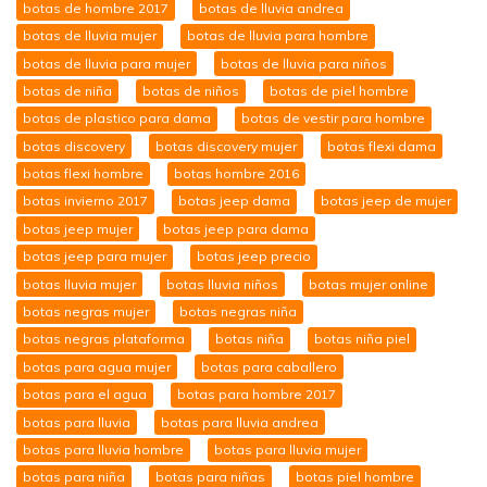
botas de hombre 2017
botas de lluvia andrea
botas de lluvia mujer
botas de lluvia para hombre
botas de lluvia para mujer
botas de lluvia para niños
botas de niña
botas de niños
botas de piel hombre
botas de plastico para dama
botas de vestir para hombre
botas discovery
botas discovery mujer
botas flexi dama
botas flexi hombre
botas hombre 2016
botas invierno 2017
botas jeep dama
botas jeep de mujer
botas jeep mujer
botas jeep para dama
botas jeep para mujer
botas jeep precio
botas lluvia mujer
botas lluvia niños
botas mujer online
botas negras mujer
botas negras niña
botas negras plataforma
botas niña
botas niña piel
botas para agua mujer
botas para caballero
botas para el agua
botas para hombre 2017
botas para lluvia
botas para lluvia andrea
botas para lluvia hombre
botas para lluvia mujer
botas para niña
botas para niñas
botas piel hombre