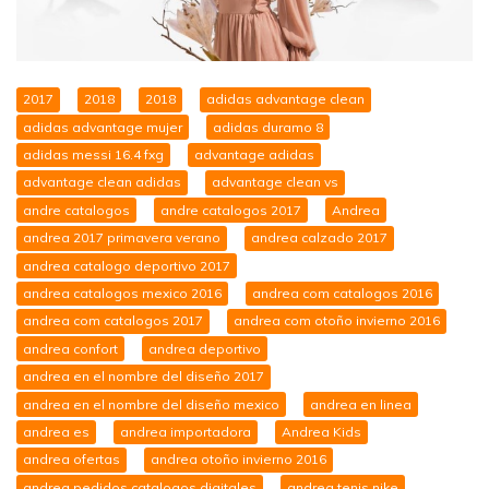
2017
2018
2018
adidas advantage clean
adidas advantage mujer
adidas duramo 8
adidas messi 16.4 fxg
advantage adidas
advantage clean adidas
advantage clean vs
andre catalogos
andre catalogos 2017
Andrea
andrea 2017 primavera verano
andrea calzado 2017
andrea catalogo deportivo 2017
andrea catalogos mexico 2016
andrea com catalogos 2016
andrea com catalogos 2017
andrea com otoño invierno 2016
andrea confort
andrea deportivo
andrea en el nombre del diseño 2017
andrea en el nombre del diseño mexico
andrea en linea
andrea es
andrea importadora
Andrea Kids
andrea ofertas
andrea otoño invierno 2016
andrea pedidos catalogos digitales
andrea tenis nike