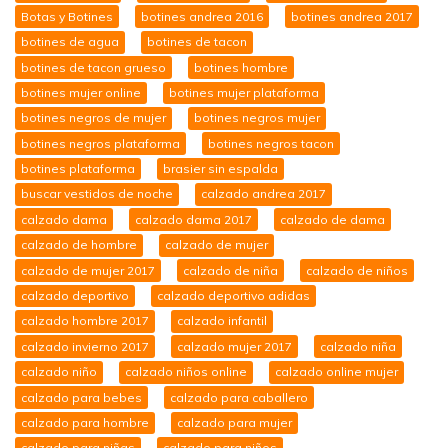
Botas y Botines
botines andrea 2016
botines andrea 2017
botines de agua
botines de tacon
botines de tacon grueso
botines hombre
botines mujer online
botines mujer plataforma
botines negros de mujer
botines negros mujer
botines negros plataforma
botines negros tacon
botines plataforma
brasier sin espalda
buscar vestidos de noche
calzado andrea 2017
calzado dama
calzado dama 2017
calzado de dama
calzado de hombre
calzado de mujer
calzado de mujer 2017
calzado de niña
calzado de niños
calzado deportivo
calzado deportivo adidas
calzado hombre 2017
calzado infantil
calzado invierno 2017
calzado mujer 2017
calzado niña
calzado niño
calzado niños online
calzado online mujer
calzado para bebes
calzado para caballero
calzado para hombre
calzado para mujer
calzado para niñas
calzado para niños