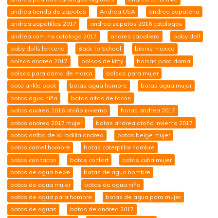
andrea tienda de zapatos
Andrea USA
andrea zapateria
andrea zapatillas 2017
andrea zapatos 2016 catalogos
andrea.com.mx catalogo 2017
andres caballero
baby doll
baby dolls lenceria
Back To School
bikinis mexico
bolsas andrea 2017
bolsas de kitty
bolsas para dama
bolsas para dama de marca
bolsos para mujer
bota ankle boot
botas agua hombre
botas agua mujer
botas agua niña
botas altas de tacon
botas andrea 2016 otoño invierno
botas andrea 2017
botas andrea 2017 mujer
botas andrea otoño invierno 2017
botas arriba de la rodilla andrea
botas beige mujer
botas camel hombre
botas caterpillar hombre
botas con tacon
botas confort
botas cuña mujer
botas de agua bebe
botas de agua hombre
botas de agua mujer
botas de agua niña
botas de agua para hombre
botas de agua para mujer
botas de aguas
botas de andrea 2017