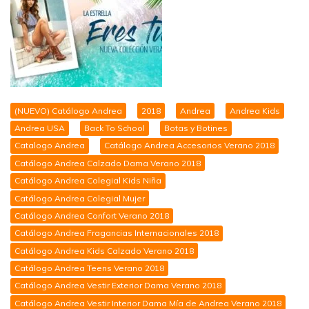
(NUEVO) Catálogo Andrea
2018
Andrea
Andrea Kids
Andrea USA
Back To School
Botas y Botines
Catalogo Andrea
Catálogo Andrea Accesorios Verano 2018
Catálogo Andrea Calzado Dama Verano 2018
Catálogo Andrea Colegial Kids Niña
Catálogo Andrea Colegial Mujer
Catálogo Andrea Confort Verano 2018
Catálogo Andrea Fragancias Internacionales 2018
Catálogo Andrea Kids Calzado Verano 2018
Catálogo Andrea Teens Verano 2018
Catálogo Andrea Vestir Exterior Dama Verano 2018
Catálogo Andrea Vestir Interior Dama Mía de Andrea Verano 2018