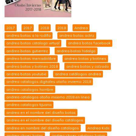
2017
2017
2018
2018
Andrea
andrea botas a la rodilla
andrea botas actriz
andrea botas catalogo virtual
andrea botas facebook
andrea botas gutierrez
andrea botas hidalgo
andrea botas mercadolibre
andrea botas y botines
andrea botas y botines 2018
andrea botas y calzado
andrea botas youtube
andrea catálogos andrea
andrea catalogos digitales otoño invierno 2018
andrea catalogos hombre
andrea catalogos otoño invierno 2018 en linea
andrea catalogos tijuana
andrea en el nombre del diseño botas
andrea en el nombre del diseño catálogos
andrea en nombre del diseño catalogos
Andrea Kids
andrea shoes botas
andrea shoes catalogo botas