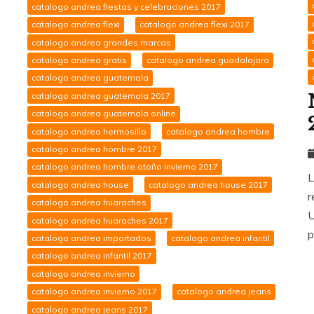
catalogo andrea fiestas y celebraciones 2017
catalogo andrea flexi
catalogo andrea flexi 2017
catalogo andrea grandes marcas
catalogo andrea gratis
catalogo andrea guadalajara
catalogo andrea guatemala
catalogo andrea guatemala 2017
catalogo andrea guatemala online
catalogo andrea hermosillo
catalogo andrea hombre
catalogo andrea hombre 2017
catalogo andrea hombre otoño invierno 2017
L
catalogo andrea house
catalogo andrea house 2017
r
catalogo andrea huaraches
U
catalogo andrea huaraches 2017
p
catalogo andrea importados
catalogo andrea infantil
catalogo andrea infantil 2017
catalogo andrea invierno
catalogo andrea invierno 2017
catalogo andrea jeans
catalogo andrea jeans 2017