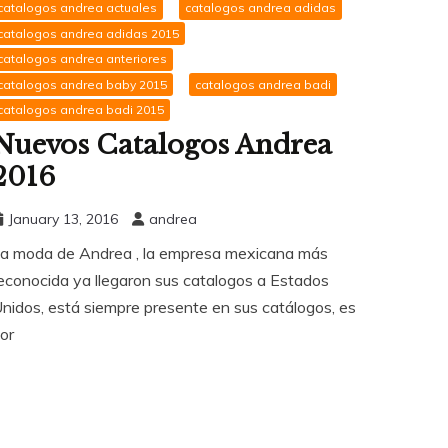
catalogos andrea actuales
catalogos andrea adidas
catalogos andrea adidas 2015
catalogos andrea anteriores
catalogos andrea baby 2015
catalogos andrea badi
catalogos andrea badi 2015
Nuevos Catalogos Andrea
2016
January 13, 2016
andrea
a moda de Andrea , la empresa mexicana más
econocida ya llegaron sus catalogos a Estados
nidos, está siempre presente en sus catálogos, es
or