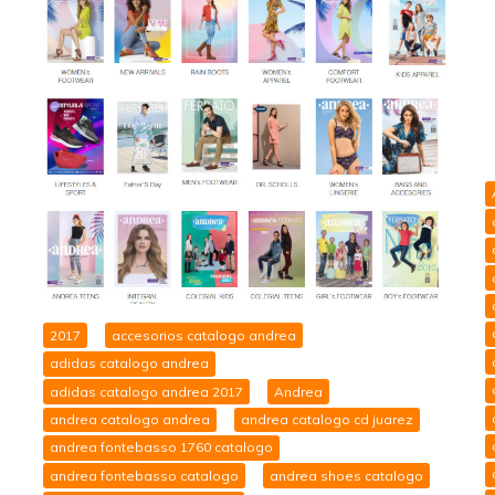
2017
accesorios catalogo andrea
adidas catalogo andrea
adidas catalogo andrea 2017
Andrea
andrea catalogo andrea
andrea catalogo cd juarez
andrea fontebasso 1760 catalogo
andrea fontebasso catalogo
andrea shoes catalogo