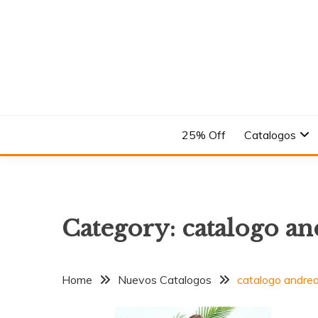
Skip
to
content
En el Nombre del Diseño
ANDREA
25% Off
Catalogos
Category:
catalogo an
Home
Nuevos Catalogos
catalogo andrea