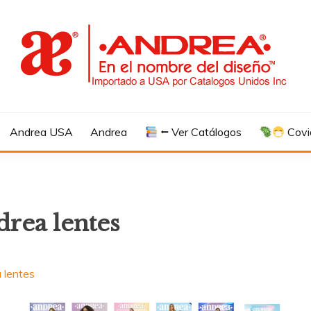
Andrea USA
Andrea
⭠ Ver Catálogos
Covi
drea lentes
 lentes