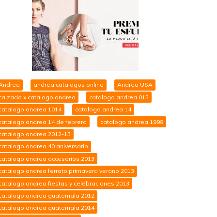
Andrea
andrea catalogos online
Andrea USA
calzado x catalogo andrea
catalogo andrea 013
catalogo andrea 1014
catalogo andrea 14
catalogo andrea 14 de febrero
catalogo andrea 1998
catalogo andrea 2012-13
catalogo andrea 40 aniversario
catalogo andrea accesorios 2013
catalogo andrea ferrato primavera verano 2013
catalogo andrea fiestas y celebraciones 2013
catalogo andrea guatemala 2012
catalogo andrea guatemala 2014