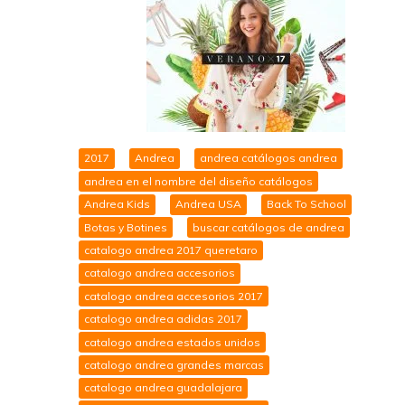
2017
Andrea
andrea catálogos andrea
andrea en el nombre del diseño catálogos
Andrea Kids
Andrea USA
Back To School
Botas y Botines
buscar catálogos de andrea
catalogo andrea 2017 queretaro
catalogo andrea accesorios
catalogo andrea accesorios 2017
catalogo andrea adidas 2017
catalogo andrea estados unidos
catalogo andrea grandes marcas
catalogo andrea guadalajara