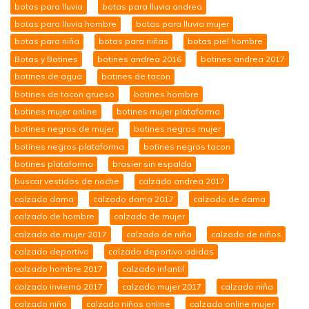
botas para lluvia
botas para lluvia andrea
botas para lluvia hombre
botas para lluvia mujer
botas para niña
botas para niñas
botas piel hombre
Botas y Botines
botines andrea 2016
botines andrea 2017
botines de agua
botines de tacon
botines de tacon grueso
botines hombre
botines mujer online
botines mujer plataforma
botines negros de mujer
botines negros mujer
botines negros plataforma
botines negros tacon
botines plataforma
brasier sin espalda
buscar vestidos de noche
calzado andrea 2017
calzado dama
calzado dama 2017
calzado de dama
calzado de hombre
calzado de mujer
calzado de mujer 2017
calzado de niña
calzado de niños
calzado deportivo
calzado deportivo adidas
calzado hombre 2017
calzado infantil
calzado invierno 2017
calzado mujer 2017
calzado niña
calzado niño
calzado niños online
calzado online mujer