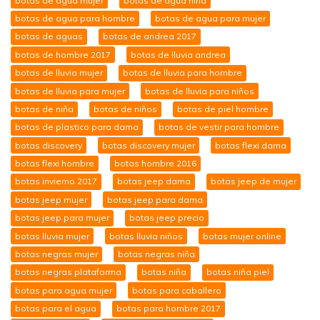
botas de agua mujer
botas de agua niña
botas de agua para hombre
botas de agua para mujer
botas de aguas
botas de andrea 2017
botas de hombre 2017
botas de lluvia andrea
botas de lluvia mujer
botas de lluvia para hombre
botas de lluvia para mujer
botas de lluvia para niños
botas de niña
botas de niños
botas de piel hombre
botas de plastico para dama
botas de vestir para hombre
botas discovery
botas discovery mujer
botas flexi dama
botas flexi hombre
botas hombre 2016
botas invierno 2017
botas jeep dama
botas jeep de mujer
botas jeep mujer
botas jeep para dama
botas jeep para mujer
botas jeep precio
botas lluvia mujer
botas lluvia niños
botas mujer online
botas negras mujer
botas negras niña
botas negras plataforma
botas niña
botas niña piel
botas para agua mujer
botas para caballero
botas para el agua
botas para hombre 2017