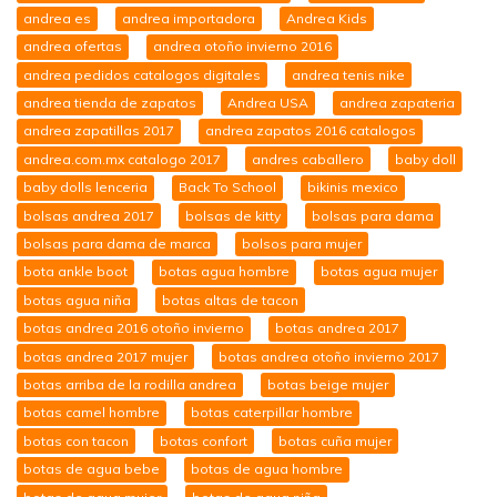
andrea es
andrea importadora
Andrea Kids
andrea ofertas
andrea otoño invierno 2016
andrea pedidos catalogos digitales
andrea tenis nike
andrea tienda de zapatos
Andrea USA
andrea zapateria
andrea zapatillas 2017
andrea zapatos 2016 catalogos
andrea.com.mx catalogo 2017
andres caballero
baby doll
baby dolls lenceria
Back To School
bikinis mexico
bolsas andrea 2017
bolsas de kitty
bolsas para dama
bolsas para dama de marca
bolsos para mujer
bota ankle boot
botas agua hombre
botas agua mujer
botas agua niña
botas altas de tacon
botas andrea 2016 otoño invierno
botas andrea 2017
botas andrea 2017 mujer
botas andrea otoño invierno 2017
botas arriba de la rodilla andrea
botas beige mujer
botas camel hombre
botas caterpillar hombre
botas con tacon
botas confort
botas cuña mujer
botas de agua bebe
botas de agua hombre