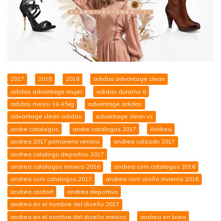
2017
2018
2018
adidas advantage clean
adidas advantage mujer
adidas duramo 8
adidas messi 16.4 fxg
advantage adidas
advantage clean adidas
advantage clean vs
andre catalogos
andre catalogos 2017
Andrea
andrea 2017 primavera verano
andrea calzado 2017
andrea catalogo deportivo 2017
andrea catalogos mexico 2016
andrea com catalogos 2016
andrea com catalogos 2017
andrea com otoño invierno 2016
andrea confort
andrea deportivo
andrea en el nombre del diseño 2017
andrea en el nombre del diseño mexico
andrea en linea