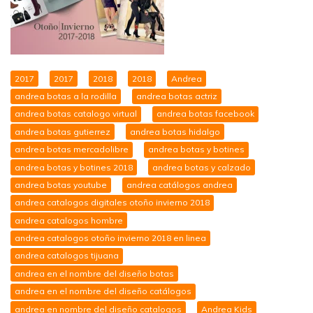
2017
2017
2018
2018
Andrea
andrea botas a la rodilla
andrea botas actriz
andrea botas catalogo virtual
andrea botas facebook
andrea botas gutierrez
andrea botas hidalgo
andrea botas mercadolibre
andrea botas y botines
andrea botas y botines 2018
andrea botas y calzado
andrea botas youtube
andrea catálogos andrea
andrea catalogos digitales otoño invierno 2018
andrea catalogos hombre
andrea catalogos otoño invierno 2018 en linea
andrea catalogos tijuana
andrea en el nombre del diseño botas
andrea en el nombre del diseño catálogos
andrea en nombre del diseño catalogos
Andrea Kids