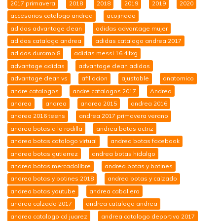
2017 primavera
2018
2018
2019
2019
2020
accesorios catalogo andrea
acojinado
adidas advantage clean
adidas advantage mujer
adidas catalogo andrea
adidas catalogo andrea 2017
adidas duramo 8
adidas messi 16.4 fxg
advantage adidas
advantage clean adidas
advantage clean vs
afiliacion
ajustable
anatomico
andre catalogos
andre catalogos 2017
Andrea
andrea
andrea
andrea 2015
andrea 2016
andrea 2016 teens
andrea 2017 primavera verano
andrea botas a la rodilla
andrea botas actriz
andrea botas catalogo virtual
andrea botas facebook
andrea botas gutierrez
andrea botas hidalgo
andrea botas mercadolibre
andrea botas y botines
andrea botas y botines 2018
andrea botas y calzado
andrea botas youtube
andrea caballero
andrea calzado 2017
andrea catalogo andrea
andrea catalogo cd juarez
andrea catalogo deportivo 2017