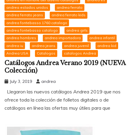
andrea estados unidos
andrea ferrato
andrea ferrato jeans
andrea ferrato kids
andrea fontebasso 1760 catalogo
andrea fontebasso catalogo
andrea girls
andrea hombres
andrea importadora
andrea infantil
andrea iu
andrea jeans
andrea juvenil
andrea kid
Andrea USA
Catalogos
catalogos Andrea
Catálogos Andrea Verano 2019 (NUEVA
Colección)
July 3, 2019
andrea
Llegaron las nuevos catálogos Andrea 2019 que nos
ofrece toda la colección de folletos digitales o de
catálogos en línea las ofertas muy útiles para que