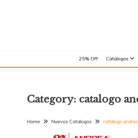
Skip
to
content
En el Nombre del Diseño
ANDREA
25% Off
Catalogos
Category:
catalogo an
Home
Nuevos Catalogos
catalogo andrea 