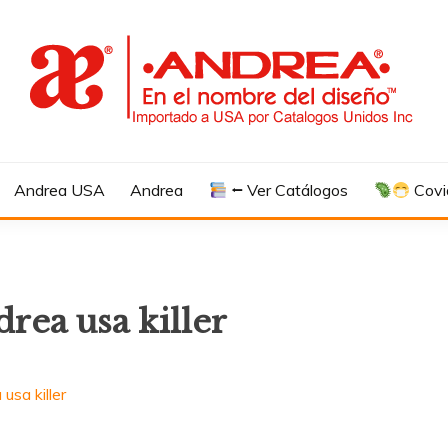
Andrea USA
Andrea
⭠ Ver Catálogos
Covi
drea usa killer
usa killer