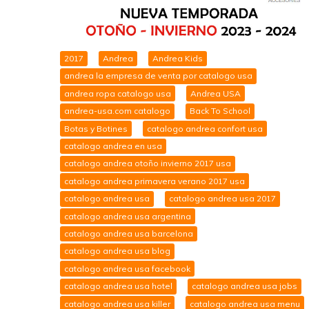
2017
Andrea
Andrea Kids
andrea la empresa de venta por catalogo usa
andrea ropa catalogo usa
Andrea USA
andrea-usa.com catalogo
Back To School
Botas y Botines
catalogo andrea confort usa
catalogo andrea en usa
catalogo andrea otoño invierno 2017 usa
catalogo andrea primavera verano 2017 usa
catalogo andrea usa
catalogo andrea usa 2017
catalogo andrea usa argentina
catalogo andrea usa barcelona
catalogo andrea usa blog
catalogo andrea usa facebook
catalogo andrea usa hotel
catalogo andrea usa jobs
catalogo andrea usa killer
catalogo andrea usa menu