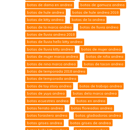
botas de dama en andrea
botas de gamuza andrea
botas de hule andrea
botas de hule andrea 2018
botas de kitty andrea
botas de la andrea
botas de la marca andrea
botas de lluvia andrea
botas de lluvia andrea 2018
botas de lluvia hello kitty andrea
botas de lluvia kitty andrea
botas de mujer andrea
botas de mujer marca andrea
botas de niña andrea
botas de nina marca andrea
botas de tacon andrea
botas de temporada 2018 andrea
botas de temporada andrea
botas de toy story andrea
botas de trabajo andrea
botas de yuya andrea
botas dela marca andrea
botas ecuestres andrea
botas en andrea
botas ferrato andrea
botas floreadas andrea
botas forastero andrea
botas gladiadoras andrea
botas grises andrea
botas grises de andrea