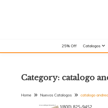
Skip
to
content
En el Nombre del Diseño
ANDREA
25% Off
Catalogos
Category:
catalogo an
Home
Nuevos Catalogos
catalogo andre