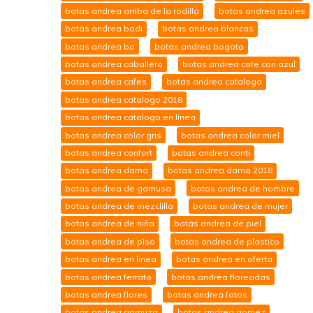
botas andrea arriba de la rodilla
botas andrea azules
botas andrea badi
botas andrea blancas
botas andrea bo
botas andrea bogota
botas andrea caballero
botas andrea cafe con azul
botas andrea cafes
botas andrea catalogo
botas andrea catalogo 2018
botas andrea catalogo en linea
botas andrea color gris
botas andrea color miel
botas andrea confort
botas andrea conti
botas andrea dama
botas andrea dama 2018
botas andrea de gamusa
botas andrea de hombre
botas andrea de mezclilla
botas andrea de mujer
botas andrea de niña
botas andrea de piel
botas andrea de piso
botas andrea de plastico
botas andrea en linea
botas andrea en oferta
botas andrea ferrato
botas andrea floreadas
botas andrea flores
botas andrea fotos
botas andrea gamuza
botas andrea gomez