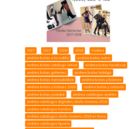
2017
2017
2018
2018
Andrea
andrea botas a la rodilla
andrea botas actriz
andrea botas catalogo virtual
andrea botas facebook
andrea botas gutierrez
andrea botas hidalgo
andrea botas mercadolibre
andrea botas y botines
andrea botas y botines 2018
andrea botas y calzado
andrea botas youtube
andrea catálogos andrea
andrea catalogos digitales otoño invierno 2018
andrea catalogos hombre
andrea catalogos otoño invierno 2018 en linea
andrea catalogos tijuana