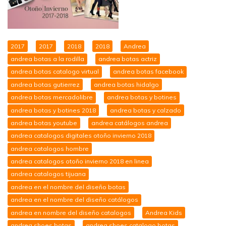
2017
2017
2018
2018
Andrea
andrea botas a la rodilla
andrea botas actriz
andrea botas catalogo virtual
andrea botas facebook
andrea botas gutierrez
andrea botas hidalgo
andrea botas mercadolibre
andrea botas y botines
andrea botas y botines 2018
andrea botas y calzado
andrea botas youtube
andrea catálogos andrea
andrea catalogos digitales otoño invierno 2018
andrea catalogos hombre
andrea catalogos otoño invierno 2018 en linea
andrea catalogos tijuana
andrea en el nombre del diseño botas
andrea en el nombre del diseño catálogos
andrea en nombre del diseño catalogos
Andrea Kids
andrea shoes botas
andrea shoes catalogo botas