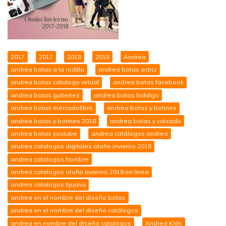
2017
2017
2018
2018
Andrea
andrea botas a la rodilla
andrea botas actriz
andrea botas catalogo virtual
andrea botas facebook
andrea botas gutierrez
andrea botas hidalgo
andrea botas mercadolibre
andrea botas y botines
andrea botas y botines 2018
andrea botas y calzado
andrea botas youtube
andrea catálogos andrea
andrea catalogos digitales otoño invierno 2018
andrea catalogos hombre
andrea catalogos otoño invierno 2018 en linea
andrea catalogos tijuana
andrea en el nombre del diseño botas
andrea en el nombre del diseño catálogos
andrea en nombre del diseño catalogos
Andrea Kids