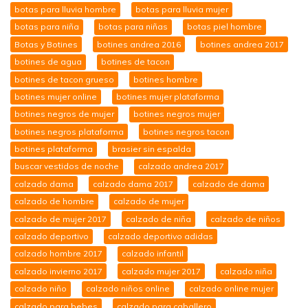
botas para lluvia hombre
botas para lluvia mujer
botas para niña
botas para niñas
botas piel hombre
Botas y Botines
botines andrea 2016
botines andrea 2017
botines de agua
botines de tacon
botines de tacon grueso
botines hombre
botines mujer online
botines mujer plataforma
botines negros de mujer
botines negros mujer
botines negros plataforma
botines negros tacon
botines plataforma
brasier sin espalda
buscar vestidos de noche
calzado andrea 2017
calzado dama
calzado dama 2017
calzado de dama
calzado de hombre
calzado de mujer
calzado de mujer 2017
calzado de niña
calzado de niños
calzado deportivo
calzado deportivo adidas
calzado hombre 2017
calzado infantil
calzado invierno 2017
calzado mujer 2017
calzado niña
calzado niño
calzado niños online
calzado online mujer
calzado para bebes
calzado para caballero