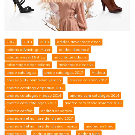
2017
2018
2018
adidas advantage clean
adidas advantage mujer
adidas duramo 8
adidas messi 16.4 fxg
advantage adidas
advantage clean adidas
advantage clean vs
andre catalogos
andre catalogos 2017
Andrea
andrea 2017 primavera verano
andrea calzado 2017
andrea catalogo deportivo 2017
andrea catalogos mexico 2016
andrea com catalogos 2016
andrea com catalogos 2017
andrea com otoño invierno 2016
andrea confort
andrea deportivo
andrea en el nombre del diseño 2017
andrea en el nombre del diseño mexico
andrea en linea
andrea es
andrea importadora
Andrea Kids