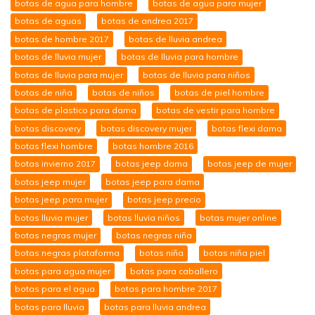
botas de agua para hombre
botas de agua para mujer
botas de aguas
botas de andrea 2017
botas de hombre 2017
botas de lluvia andrea
botas de lluvia mujer
botas de lluvia para hombre
botas de lluvia para mujer
botas de lluvia para niños
botas de niña
botas de niños
botas de piel hombre
botas de plastico para dama
botas de vestir para hombre
botas discovery
botas discovery mujer
botas flexi dama
botas flexi hombre
botas hombre 2016
botas invierno 2017
botas jeep dama
botas jeep de mujer
botas jeep mujer
botas jeep para dama
botas jeep para mujer
botas jeep precio
botas lluvia mujer
botas lluvia niños
botas mujer online
botas negras mujer
botas negras niña
botas negras plataforma
botas niña
botas niña piel
botas para agua mujer
botas para caballero
botas para el agua
botas para hombre 2017
botas para lluvia
botas para lluvia andrea