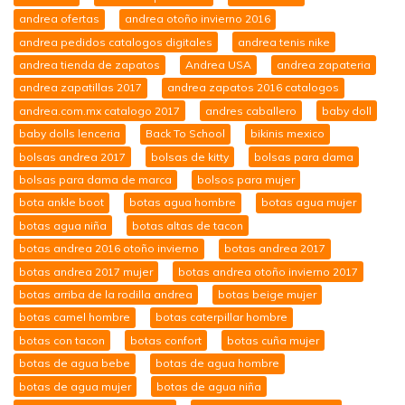
andrea ofertas
andrea otoño invierno 2016
andrea pedidos catalogos digitales
andrea tenis nike
andrea tienda de zapatos
Andrea USA
andrea zapateria
andrea zapatillas 2017
andrea zapatos 2016 catalogos
andrea.com.mx catalogo 2017
andres caballero
baby doll
baby dolls lenceria
Back To School
bikinis mexico
bolsas andrea 2017
bolsas de kitty
bolsas para dama
bolsas para dama de marca
bolsos para mujer
bota ankle boot
botas agua hombre
botas agua mujer
botas agua niña
botas altas de tacon
botas andrea 2016 otoño invierno
botas andrea 2017
botas andrea 2017 mujer
botas andrea otoño invierno 2017
botas arriba de la rodilla andrea
botas beige mujer
botas camel hombre
botas caterpillar hombre
botas con tacon
botas confort
botas cuña mujer
botas de agua bebe
botas de agua hombre
botas de agua mujer
botas de agua niña