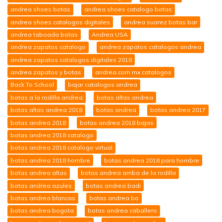
andrea shoes botas
andrea shoes catalogo botas
andrea shoes catalogos digitales
andrea suarez botas bar
andrea taboada botas
Andrea USA
andrea zapatos catalogo
andrea zapatos catalogos andrea
andrea zapatos catalogos digitales 2018
andrea zapatos y botas
andrea.com.mx catalogos
Back To School
bajar catalogos andrea
botas a la rodilla andrea
botas altas andrea
botas altas andrea 2018
botas andrea
botas andrea 2017
botas andrea 2018
botas andrea 2018 bajas
botas andrea 2018 catalogo
botas andrea 2018 catalogo virtual
botas andrea 2018 hombre
botas andrea 2018 para hombre
botas andrea altas
botas andrea arriba de la rodilla
botas andrea azules
botas andrea badi
botas andrea blancas
botas andrea bo
botas andrea bogota
botas andrea caballero