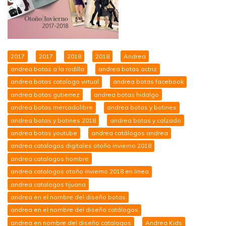
2017
2017
2018
2018
Andrea
andrea botas a la rodilla
andrea botas actriz
andrea botas catalogo virtual
andrea botas facebook
andrea botas gutierrez
andrea botas hidalgo
andrea botas mercadolibre
andrea botas y botines
andrea botas y botines 2018
andrea botas y calzado
andrea botas youtube
andrea catálogos andrea
andrea catalogos digitales otoño invierno 2018
andrea catalogos hombre
andrea catalogos otoño invierno 2018 en linea
andrea catalogos tijuana
andrea en el nombre del diseño botas
andrea en el nombre del diseño catálogos
andrea en nombre del diseño catalogos
Andrea Kids