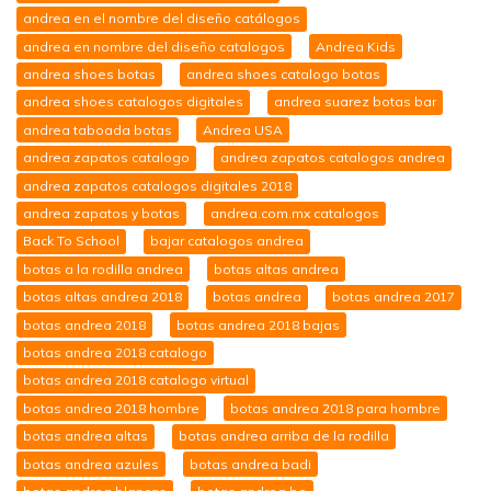
andrea en el nombre del diseño catálogos
andrea en nombre del diseño catalogos
Andrea Kids
andrea shoes botas
andrea shoes catalogo botas
andrea shoes catalogos digitales
andrea suarez botas bar
andrea taboada botas
Andrea USA
andrea zapatos catalogo
andrea zapatos catalogos andrea
andrea zapatos catalogos digitales 2018
andrea zapatos y botas
andrea.com.mx catalogos
Back To School
bajar catalogos andrea
botas a la rodilla andrea
botas altas andrea
botas altas andrea 2018
botas andrea
botas andrea 2017
botas andrea 2018
botas andrea 2018 bajas
botas andrea 2018 catalogo
botas andrea 2018 catalogo virtual
botas andrea 2018 hombre
botas andrea 2018 para hombre
botas andrea altas
botas andrea arriba de la rodilla
botas andrea azules
botas andrea badi