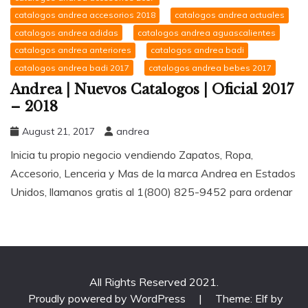
catalogos andrea accesorios 2018
catalogos andrea actuales
catalogos andrea adidas
catalogos andrea aguascalientes
catalogos andrea anteriores
catalogos andrea badi
catalogos andrea badi 2017
catalogos andrea bebes 2017
Andrea | Nuevos Catalogos | Oficial 2017
– 2018
August 21, 2017
andrea
Inicia tu propio negocio vendiendo Zapatos, Ropa,
Accesorio, Lenceria y Mas de la marca Andrea en Estados
Unidos, llamanos gratis al 1(800) 825-9452 para ordenar
All Rights Reserved 2021.
Proudly powered by WordPress
|
Theme: Elf by