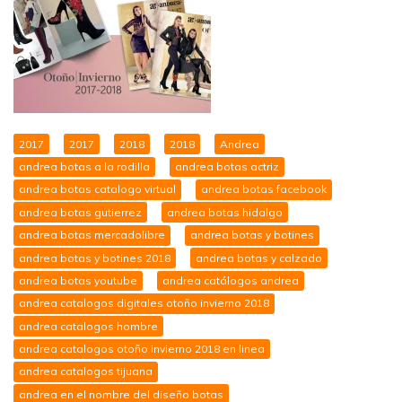
2017
2017
2018
2018
Andrea
andrea botas a la rodilla
andrea botas actriz
andrea botas catalogo virtual
andrea botas facebook
andrea botas gutierrez
andrea botas hidalgo
andrea botas mercadolibre
andrea botas y botines
andrea botas y botines 2018
andrea botas y calzado
andrea botas youtube
andrea catálogos andrea
andrea catalogos digitales otoño invierno 2018
andrea catalogos hombre
andrea catalogos otoño invierno 2018 en linea
andrea catalogos tijuana
andrea en el nombre del diseño botas