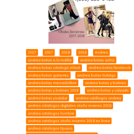
2017
2017
2018
2018
Andrea
andrea botas a la rodilla
andrea botas actriz
andrea botas catalogo virtual
andrea botas facebook
andrea botas gutierrez
andrea botas hidalgo
andrea botas mercadolibre
andrea botas y botines
andrea botas y botines 2018
andrea botas y calzado
andrea botas youtube
andrea catálogos andrea
andrea catalogos digitales otoño invierno 2018
andrea catalogos hombre
andrea catalogos otoño invierno 2018 en linea
andrea catalogos tijuana