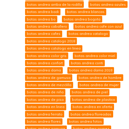
botas andrea arriba de la rodilla
botas andrea azules
botas andrea badi
botas andrea blancas
botas andrea bo
botas andrea bogota
botas andrea caballero
botas andrea cafe con azul
botas andrea cafes
botas andrea catalogo
botas andrea catalogo 2018
botas andrea catalogo en linea
botas andrea color gris
botas andrea color miel
botas andrea confort
botas andrea conti
botas andrea dama
botas andrea dama 2018
botas andrea de gamusa
botas andrea de hombre
botas andrea de mezclilla
botas andrea de mujer
botas andrea de niña
botas andrea de piel
botas andrea de piso
botas andrea de plastico
botas andrea en linea
botas andrea en oferta
botas andrea ferrato
botas andrea floreadas
botas andrea flores
botas andrea fotos
botas andrea gamuza
botas andrea gomez