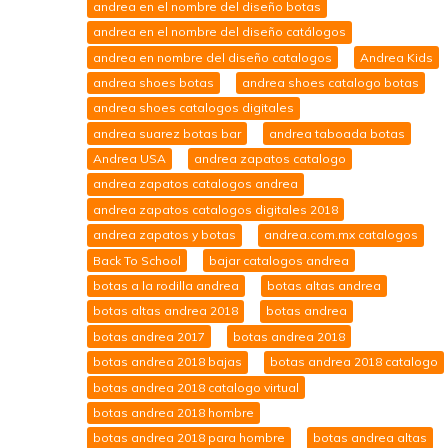
andrea en el nombre del diseño botas
andrea en el nombre del diseño catálogos
andrea en nombre del diseño catalogos
Andrea Kids
andrea shoes botas
andrea shoes catalogo botas
andrea shoes catalogos digitales
andrea suarez botas bar
andrea taboada botas
Andrea USA
andrea zapatos catalogo
andrea zapatos catalogos andrea
andrea zapatos catalogos digitales 2018
andrea zapatos y botas
andrea.com.mx catalogos
Back To School
bajar catalogos andrea
botas a la rodilla andrea
botas altas andrea
botas altas andrea 2018
botas andrea
botas andrea 2017
botas andrea 2018
botas andrea 2018 bajas
botas andrea 2018 catalogo
botas andrea 2018 catalogo virtual
botas andrea 2018 hombre
botas andrea 2018 para hombre
botas andrea altas