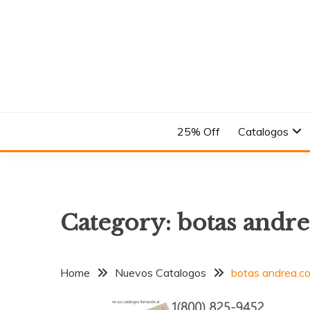
Skip
to
content
En el Nombre del Diseño
ANDREA
25% Off
Catalogos
Category:
botas andr
Home
Nuevos Catalogos
botas andrea.c