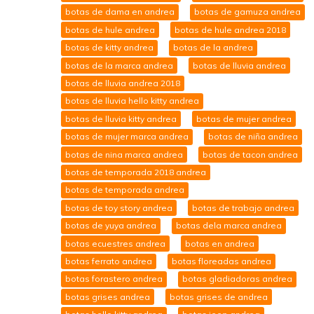
botas de dama en andrea
botas de gamuza andrea
botas de hule andrea
botas de hule andrea 2018
botas de kitty andrea
botas de la andrea
botas de la marca andrea
botas de lluvia andrea
botas de lluvia andrea 2018
botas de lluvia hello kitty andrea
botas de lluvia kitty andrea
botas de mujer andrea
botas de mujer marca andrea
botas de niña andrea
botas de nina marca andrea
botas de tacon andrea
botas de temporada 2018 andrea
botas de temporada andrea
botas de toy story andrea
botas de trabajo andrea
botas de yuya andrea
botas dela marca andrea
botas ecuestres andrea
botas en andrea
botas ferrato andrea
botas floreadas andrea
botas forastero andrea
botas gladiadoras andrea
botas grises andrea
botas grises de andrea