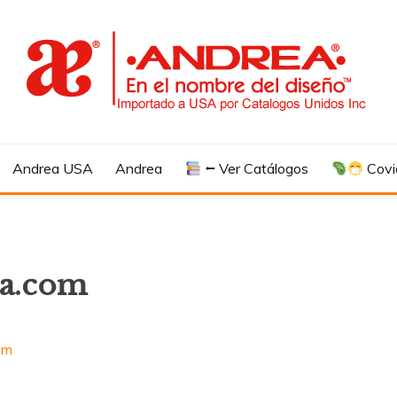
Andrea USA
Andrea
⭠ Ver Catálogos
Covi
ea.com
om