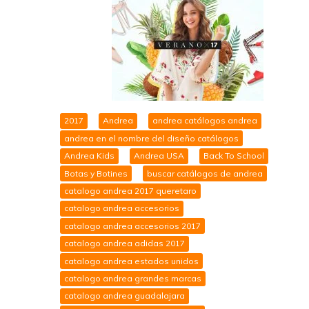
2017
Andrea
andrea catálogos andrea
andrea en el nombre del diseño catálogos
Andrea Kids
Andrea USA
Back To School
Botas y Botines
buscar catálogos de andrea
catalogo andrea 2017 queretaro
catalogo andrea accesorios
catalogo andrea accesorios 2017
catalogo andrea adidas 2017
catalogo andrea estados unidos
catalogo andrea grandes marcas
catalogo andrea guadalajara