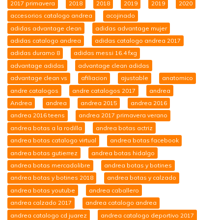
2017 primavera
2018
2018
2019
2019
2020
accesorios catalogo andrea
acojinado
adidas advantage clean
adidas advantage mujer
adidas catalogo andrea
adidas catalogo andrea 2017
adidas duramo 8
adidas messi 16.4 fxg
advantage adidas
advantage clean adidas
advantage clean vs
afiliacion
ajustable
anatomico
andre catalogos
andre catalogos 2017
andrea
Andrea
andrea
andrea 2015
andrea 2016
andrea 2016 teens
andrea 2017 primavera verano
andrea botas a la rodilla
andrea botas actriz
andrea botas catalogo virtual
andrea botas facebook
andrea botas gutierrez
andrea botas hidalgo
andrea botas mercadolibre
andrea botas y botines
andrea botas y botines 2018
andrea botas y calzado
andrea botas youtube
andrea caballero
andrea calzado 2017
andrea catalogo andrea
andrea catalogo cd juarez
andrea catalogo deportivo 2017