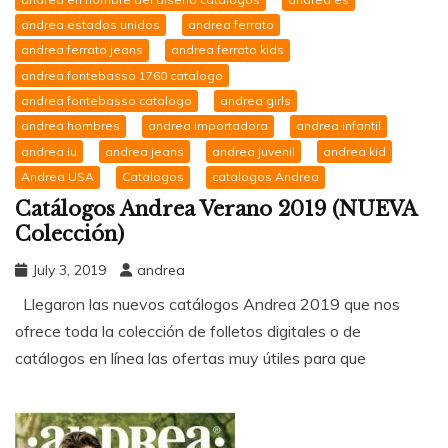
andrea estados unidos
andrea ferrato
andrea ferrato jeans
andrea ferrato kids
andrea fontebasso 1760 catalogo
andrea fontebasso catalogo
andrea girls
andrea hombres
andrea importadora
andrea infantil
andrea iu
andrea jeans
andrea juvenil
andrea kid
Andrea USA
Catalogos
catalogos Andrea
Catálogos Andrea Verano 2019 (NUEVA
Colección)
July 3, 2019
andrea
Llegaron las nuevos catálogos Andrea 2019 que nos
ofrece toda la colección de folletos digitales o de
catálogos en línea las ofertas muy útiles para que