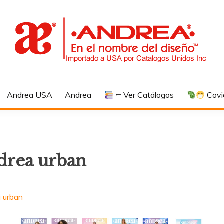
Andrea USA
Andrea
⭠ Ver Catálogos
Covi
drea urban
a urban