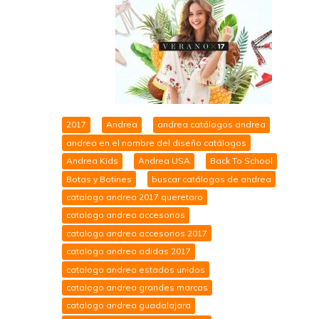
2017
Andrea
andrea catálogos andrea
andrea en el nombre del diseño catálogos
Andrea Kids
Andrea USA
Back To School
Botas y Botines
buscar catálogos de andrea
catalogo andrea 2017 queretaro
catalogo andrea accesorios
catalogo andrea accesorios 2017
catalogo andrea adidas 2017
catalogo andrea estados unidos
catalogo andrea grandes marcas
catalogo andrea guadalajara