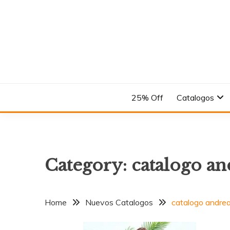
Skip
to
content
En el Nombre del Diseño
ANDREA
25% Off
Catalogos
Category:
catalogo an
Home
Nuevos Catalogos
catalogo andre