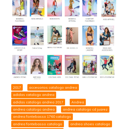
2017
accesorios catalogo andrea
adidas catalogo andrea
adidas catalogo andrea 2017
Andrea
andrea catalogo andrea
andrea catalogo cd juarez
andrea fontebasso 1760 catalogo
andrea fontebasso catalogo
andrea shoes catalogo