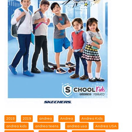
2018
2019
andrea
Andrea
Andrea Kids
andrea kids
andrea teens
andrea usa
Andrea USA