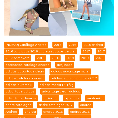
(NUEVO) Catálogo Andrea
2015
2016
2016 andrea
2016 catalogos 2016 andrea zapatos de piel
2017
2017
2017 primavera
2018
2018
2019
2019
2020
accesorios catalogo andrea
acojinado
adidas advantage clean
adidas advantage mujer
adidas catalogo andrea
adidas catalogo andrea 2017
adidas duramo 8
adidas messi 16.4 fxg
advantage adidas
advantage clean adidas
advantage clean vs
afiliacion
ajustable
anatomico
andre catalogos
andre catalogos 2017
andrea
Andrea
andrea
andrea 2015
andrea 2016