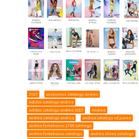
2017
accesorios catalogo andrea
adidas catalogo andrea
adidas catalogo andrea 2017
Andrea
andrea catalogo andrea
andrea catalogo cd juarez
andrea fontebasso 1760 catalogo
andrea fontebasso catalogo
andrea shoes catalogo