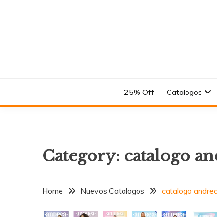
Skip
to
content
En el Nombre del Diseño
ANDREA
25% Off
Catalogos
Category:
catalogo an
Home
Nuevos Catalogos
catalogo andrea