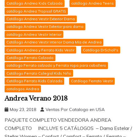
Catálogo Andrea Kids Calzado
catálogo Andrea Teens
catálogo Andrea Tropical GRATIS
Catálogo Andrea Vestir Exterior Dama
catálogo Andrea Vestir Exterior para dama
catálogo Andrea Vestir Interior
Catálogo Andrea Vestir Interior Dama Mía de Andrea
Catálogo Andrea y Ferrato Kids Vestir
Catálogo DrScholl's
Catálogo Ferrato Calzado
catálogo Ferrato calzado y Ferrato ropa para caballero
Catálogo Ferrato Colegial Kids Niño
Catálogo Ferrato Kids Calzado
Catálogo Ferrato Vestir
catalogos Andrea
Andrea Verano 2018
May 23, 2018
Ventas Por Catalogo en USA
PAQUETE COMPLETO VENDEDORA ANDREA
COMPLETO INCLUYE 5 CATÁLOGOS – Dama Estelar /
Stellar Women – Confort / Comfort – Ferrato / Ferrato –