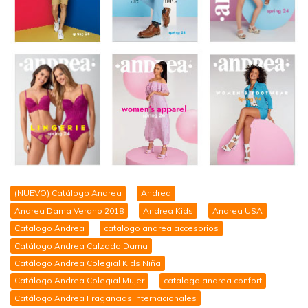
(NUEVO) Catálogo Andrea
Andrea
Andrea Dama Verano 2018
Andrea Kids
Andrea USA
Catalogo Andrea
catalogo andrea accesorios
Catálogo Andrea Calzado Dama
Catálogo Andrea Colegial Kids Niña
Catálogo Andrea Colegial Mujer
catalogo andrea confort
Catálogo Andrea Fragancias Internacionales