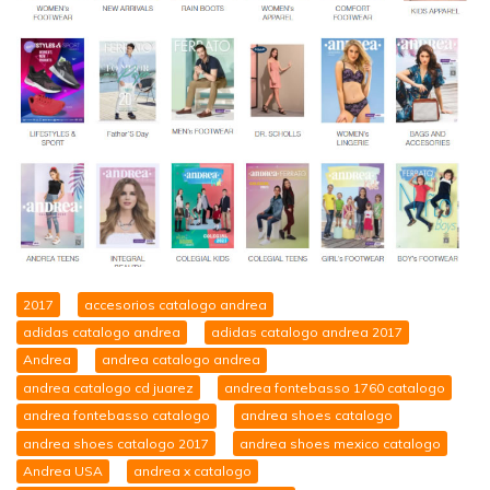
2017
accesorios catalogo andrea
adidas catalogo andrea
adidas catalogo andrea 2017
Andrea
andrea catalogo andrea
andrea catalogo cd juarez
andrea fontebasso 1760 catalogo
andrea fontebasso catalogo
andrea shoes catalogo
andrea shoes catalogo 2017
andrea shoes mexico catalogo
Andrea USA
andrea x catalogo