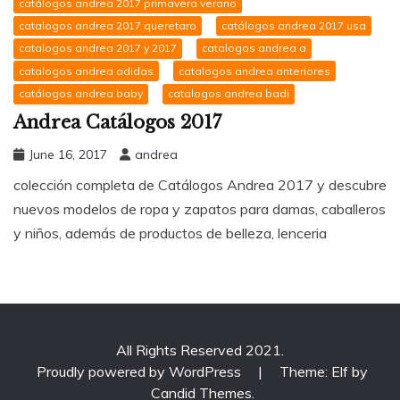
catálogos andrea 2017 primavera verano
catalogos andrea 2017 queretaro
catálogos andrea 2017 usa
catalogos andrea 2017 y 2017
catalogos andrea a
catalogos andrea adidas
catalogos andrea anteriores
catálogos andrea baby
catalogos andrea badi
Andrea Catálogos 2017
June 16, 2017
andrea
colección completa de Catálogos Andrea 2017 y descubre
nuevos modelos de ropa y zapatos para damas, caballeros
y niños, además de productos de belleza, lenceria
All Rights Reserved 2021.
Proudly powered by WordPress
|
Theme: Elf by
Candid Themes
.