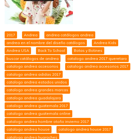
2017
Andrea
andrea catálogos andrea
andrea en el nombre del diseño catálogos
Andrea Kids
Andrea USA
Back To School
Botas y Botines
buscar catálogos de andrea
catalogo andrea 2017 queretaro
catalogo andrea accesorios
catalogo andrea accesorios 2017
catalogo andrea adidas 2017
catalogo andrea estados unidos
catalogo andrea grandes marcas
catalogo andrea guadalajara
catalogo andrea guatemala 2017
catalogo andrea guatemala online
catalogo andrea hombre otoño invierno 2017
catalogo andrea house
catalogo andrea house 2017
catalogo andrea huaraches