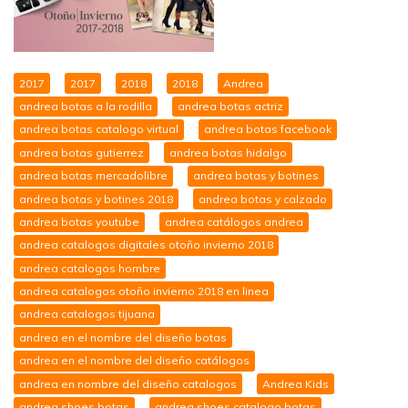
2017
2017
2018
2018
Andrea
andrea botas a la rodilla
andrea botas actriz
andrea botas catalogo virtual
andrea botas facebook
andrea botas gutierrez
andrea botas hidalgo
andrea botas mercadolibre
andrea botas y botines
andrea botas y botines 2018
andrea botas y calzado
andrea botas youtube
andrea catálogos andrea
andrea catalogos digitales otoño invierno 2018
andrea catalogos hombre
andrea catalogos otoño invierno 2018 en linea
andrea catalogos tijuana
andrea en el nombre del diseño botas
andrea en el nombre del diseño catálogos
andrea en nombre del diseño catalogos
Andrea Kids
andrea shoes botas
andrea shoes catalogo botas