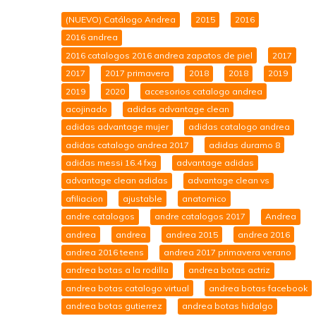
(NUEVO) Catálogo Andrea
2015
2016
2016 andrea
2016 catalogos 2016 andrea zapatos de piel
2017
2017
2017 primavera
2018
2018
2019
2019
2020
accesorios catalogo andrea
acojinado
adidas advantage clean
adidas advantage mujer
adidas catalogo andrea
adidas catalogo andrea 2017
adidas duramo 8
adidas messi 16.4 fxg
advantage adidas
advantage clean adidas
advantage clean vs
afiliacion
ajustable
anatomico
andre catalogos
andre catalogos 2017
Andrea
andrea
andrea
andrea 2015
andrea 2016
andrea 2016 teens
andrea 2017 primavera verano
andrea botas a la rodilla
andrea botas actriz
andrea botas catalogo virtual
andrea botas facebook
andrea botas gutierrez
andrea botas hidalgo