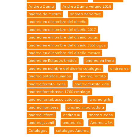
Andrea Dama
Andrea Dama Verano 2018
andrea de mexico
andrea deportivo
andrea en el nombre del diseño
andrea en el nombre del diseño 2017
andrea en el nombre del diseño botas
andrea en el nombre del diseño catálogos
andrea en el nombre del diseño mexico
andrea en Estados Unidos
andrea en linea
andrea en nombre del diseño catalogos
andrea es
andrea estados unidos
andrea ferrato
andrea ferrato jeans
andrea ferrato kids
andrea fontebasso 1760 catalogo
andrea fontebasso catalogo
andrea girls
andrea hombres
andrea importadora
andrea infantil
andrea iu
andrea jeans
andrea juvenil
andrea kid
Andrea USA
Catalogos
catalogos Andrea