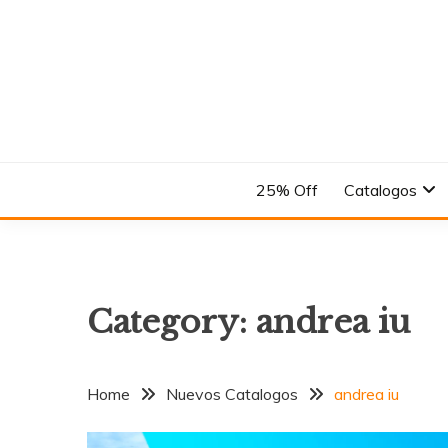
Skip
to
content
En el Nombre del Diseño
ANDREA
25% Off
Catalogos
Category:
andrea iu
Home
Nuevos Catalogos
andrea iu