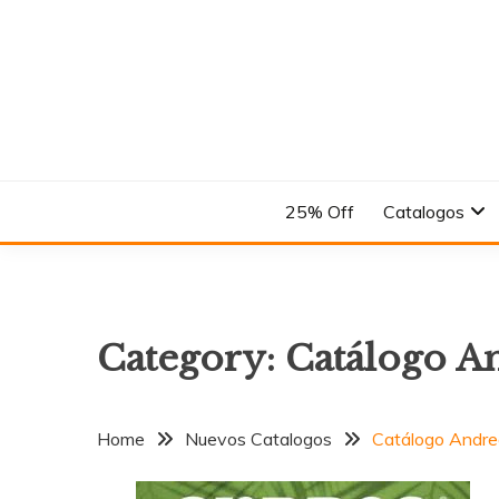
Skip
to
content
En el Nombre del Diseño
ANDREA
25% Off
Catalogos
Category:
Catálogo An
Home
Nuevos Catalogos
Catálogo Andrea