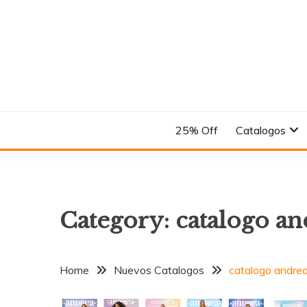
Skip
to
content
En el Nombre del Diseño
ANDREA
25% Off
Catalogos
Category:
catalogo an
Home
Nuevos Catalogos
catalogo andrea