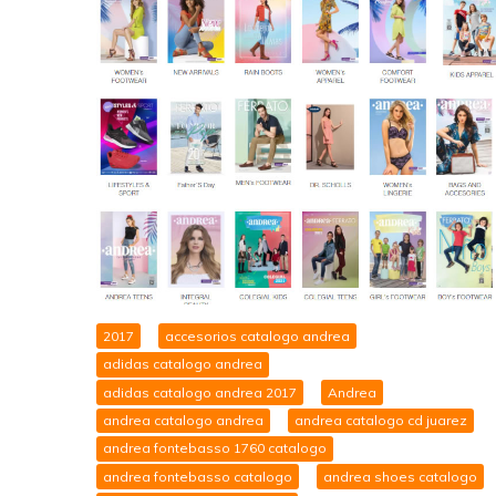
2017
accesorios catalogo andrea
adidas catalogo andrea
adidas catalogo andrea 2017
Andrea
andrea catalogo andrea
andrea catalogo cd juarez
andrea fontebasso 1760 catalogo
andrea fontebasso catalogo
andrea shoes catalogo