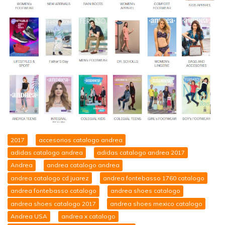
2017
accesorios catalogo andrea
adidas catalogo andrea
adidas catalogo andrea 2017
Andrea
andrea catalogo andrea
andrea catalogo cd juarez
andrea fontebasso 1760 catalogo
andrea fontebasso catalogo
andrea shoes catalogo
andrea shoes catalogo 2017
andrea shoes mexico catalogo
Andrea USA
andrea x catalogo