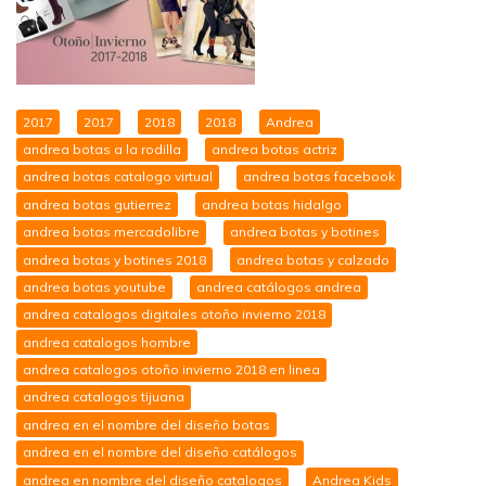
2017
2017
2018
2018
Andrea
andrea botas a la rodilla
andrea botas actriz
andrea botas catalogo virtual
andrea botas facebook
andrea botas gutierrez
andrea botas hidalgo
andrea botas mercadolibre
andrea botas y botines
andrea botas y botines 2018
andrea botas y calzado
andrea botas youtube
andrea catálogos andrea
andrea catalogos digitales otoño invierno 2018
andrea catalogos hombre
andrea catalogos otoño invierno 2018 en linea
andrea catalogos tijuana
andrea en el nombre del diseño botas
andrea en el nombre del diseño catálogos
andrea en nombre del diseño catalogos
Andrea Kids