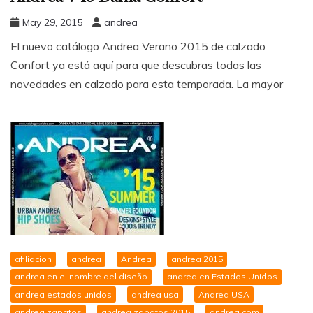
May 29, 2015
andrea
El nuevo catálogo Andrea Verano 2015 de calzado
Confort ya está aquí para que descubras todas las
novedades en calzado para esta temporada. La mayor
afiliacion
andrea
Andrea
andrea 2015
andrea en el nombre del diseño
andrea en Estados Unidos
andrea estados unidos
andrea usa
Andrea USA
andrea zapatos
andrea zapatos 2015
andrea.com