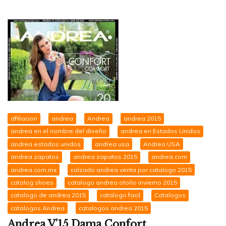
afiliacion
andrea
Andrea
andrea 2015
andrea en el nombre del diseño
andrea en Estados Unidos
andrea estados unidos
andrea usa
Andrea USA
andrea zapatos
andrea zapatos 2015
andrea.com
andrea.com.mx
calzado andrea venta por catalogo 2015
catalog shoes
catalogo andrea otoño invierno 2015
catalogo de andrea 2015
catalogo facil
Catalogos
catalogos Andrea
catalogos andrea 2015
Andrea V’15 Dama Confort