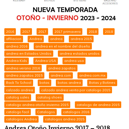
2016
2017
2017
2017 primavera
2018
2018
afiliacion
Andrea
andrea
andrea 2015
andrea 2016
andrea en el nombre del diseño
andrea en Estados Unidos
andrea estados unidos
Andrea Kids
Andrea USA
andrea usa
andrea verano 2016
andrea zapatos
andrea zapatos 2015
andrea.com
andrea.com.mx
Back To School
botas
botas andrea
Botas y Botines
calzado andrea
calzado andrea venta por catalogo 2015
catalog sales
catalog shoes
catalogo andrea otoño invierno 2015
catalogo de andrea 2015
catalogo facil
Catalogos
catalogos 2016
catalogos Andrea
catalogos andrea 2015
Andrea Otoño Invierno 2017 – 2018