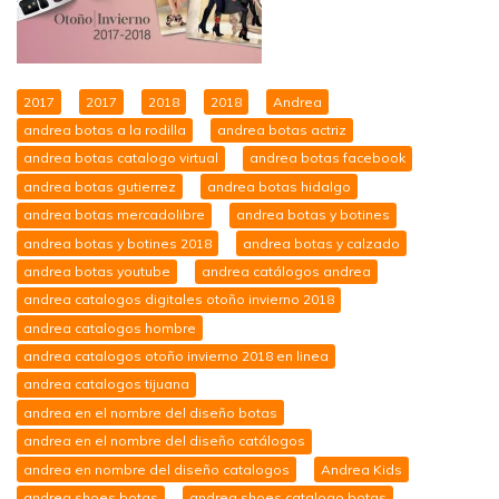
2017
2017
2018
2018
Andrea
andrea botas a la rodilla
andrea botas actriz
andrea botas catalogo virtual
andrea botas facebook
andrea botas gutierrez
andrea botas hidalgo
andrea botas mercadolibre
andrea botas y botines
andrea botas y botines 2018
andrea botas y calzado
andrea botas youtube
andrea catálogos andrea
andrea catalogos digitales otoño invierno 2018
andrea catalogos hombre
andrea catalogos otoño invierno 2018 en linea
andrea catalogos tijuana
andrea en el nombre del diseño botas
andrea en el nombre del diseño catálogos
andrea en nombre del diseño catalogos
Andrea Kids
andrea shoes botas
andrea shoes catalogo botas