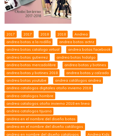
2017
2017
2018
2018
Andrea
andrea botas a la rodilla
andrea botas actriz
andrea botas catalogo virtual
andrea botas facebook
andrea botas gutierrez
andrea botas hidalgo
andrea botas mercadolibre
andrea botas y botines
andrea botas y botines 2018
andrea botas y calzado
andrea botas youtube
andrea catálogos andrea
andrea catalogos digitales otoño invierno 2018
andrea catalogos hombre
andrea catalogos otoño invierno 2018 en linea
andrea catalogos tijuana
andrea en el nombre del diseño botas
andrea en el nombre del diseño catálogos
andrea en nombre del diseño catalogos
Andrea Kids