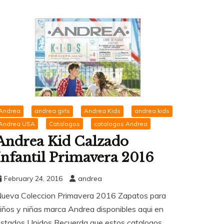
Andrea
andrea girls
Andrea Kids
andrea kids
Andrea USA
Catalogos
catalogos Andrea
Andrea Kid Calzado
Infantil Primavera 2016
February 24, 2016
andrea
ueva Coleccion Primavera 2016 Zapatos para
iños y niñas marca Andrea disponibles aqui en
stados Unidos Recuerda que estos catalogos