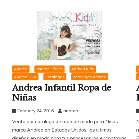
Andrea
andrea infantil
Andrea Kids
Andrea USA
Catalogos
catalogos Andrea
Andrea Infantil Ropa de
Niñas
February 24, 2016
andrea
Venta por catalogo de ropa de moda para Niñas
N
marca Andrea en Estados Unidos, los ultimos
n
diseños en moda para tus princesas los encontraras
E