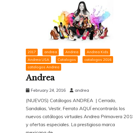
2017
andrea
Andrea
Andrea Kids
Andrea USA
Catalogos
catalogos 2016
catalogos Andrea
Andrea
February 24, 2016
andrea
(NUEVOS) Catálogos ANDREA | Cerrado,
Sandalias, Vestir, Ferrato AQUÍ encontrarás los
nuevos catálogos virtuales Andrea Primavera 20
y ofertas especiales. La prestigiosa marca
mexicana de