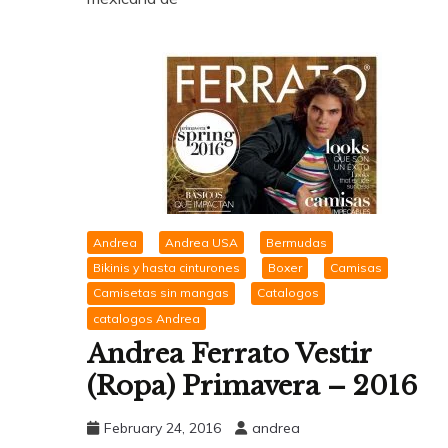
Andrea
Andrea USA
Bermudas
Bikinis y hasta cinturones
Boxer
Camisas
Camisetas sin mangas
Catalogos
catalogos Andrea
Andrea Ferrato Vestir
(Ropa) Primavera – 2016
February 24, 2016
andrea