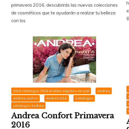
h
primavera 2016, descubrirás las nuevas colecciones
e
de cosméticos que te ayudarán a realzar tu belleza
B
con los
2016 catalogos 2016 andrea zapatos de piel
Andrea
andrea confort
Andrea USA
Catalogos
catalogos Andrea
Andrea Confort Primavera
2016