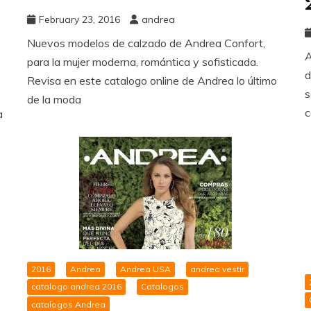
February 23, 2016
andrea
Nuevos modelos de calzado de Andrea Confort,
A
para la mujer moderna, romántica y sofisticada.
d
Revisa en este catalogo online de Andrea lo último
s
de la moda
c
a
2016
Andrea
Andrea USA
andrea vestir
catalogo andrea 2016
Catalogos
catalogos Andrea