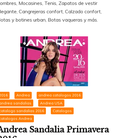
ombres, Mocasines, Tenis, Zapatos de vestir
legante, Cangrejeras confort, Calzado confort,
otas y botines urban, Botas vaqueras y más.
2016
Andrea
andrea catalogos 2016
andrea sandalias
Andrea USA
catalogo sandalias 2016
Catalogos
catalogos Andrea
Andrea Sandalia Primavera