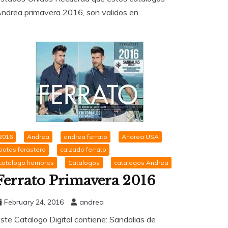
ndrea primavera 2016, son validos en
2016
Andrea
andrea ferrato
Andrea USA
botas forastero
calzado ferrato
catalogo hombres
Catalogos
catalogos Andrea
Ferrato Primavera 2016
February 24, 2016
andrea
ste Catalogo Digital contiene: Sandalias de