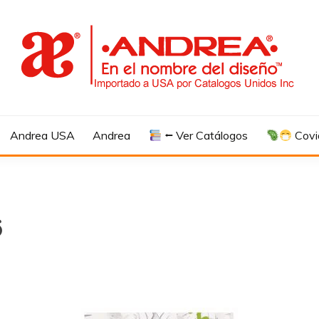
Andrea USA
Andrea
⭠ Ver Catálogos
Covi
6