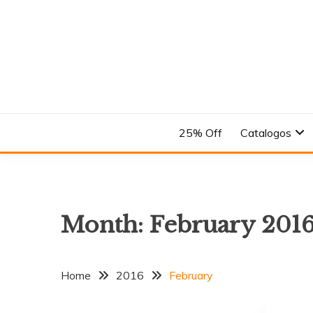
Skip
to
content
En el Nombre del Diseño
ANDREA
25% Off
Catalogos
Month:
February 201
Home
2016
February