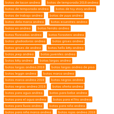
botas de tacon andrea
botas de temporada 2018 andrea
botas de temporada andrea
botas de toy story andrea
botas de trabajo andrea
botas de yuya andrea
botas dela marca andrea
botas ecuestres andrea
botas en andrea
botas ferrato andrea
botas floreadas andrea
botas forastero andrea
botas gladiadoras andrea
botas grises andrea
botas grises de andrea
botas hello kitty andrea
botas jeep andrea
botas juveniles andrea
botas kitty andrea
botas largas andrea
botas largas andrea 2018
botas largas andrea de piso
botas leggin andrea
botas marca andrea
botas marca andrea 2018
botas negras andrea
botas negras andrea 2018
botas oferta andrea
botas para agua andrea
botas para bebe andrea
botas para el agua andrea
botas para el frio andrea
botas para lluvia andrea
botas para niña andrea
botas para niña marca andrea
botas rojas andrea 2018