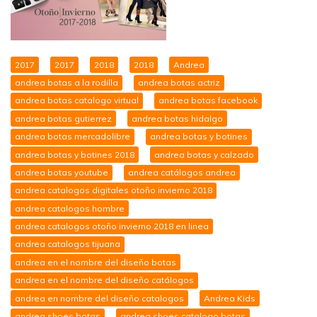
2017
2017
2018
2018
Andrea
andrea botas a la rodilla
andrea botas actriz
andrea botas catalogo virtual
andrea botas facebook
andrea botas gutierrez
andrea botas hidalgo
andrea botas mercadolibre
andrea botas y botines
andrea botas y botines 2018
andrea botas y calzado
andrea botas youtube
andrea catálogos andrea
andrea catalogos digitales otoño invierno 2018
andrea catalogos hombre
andrea catalogos otoño invierno 2018 en linea
andrea catalogos tijuana
andrea en el nombre del diseño botas
andrea en el nombre del diseño catálogos
andrea en nombre del diseño catalogos
Andrea Kids
andrea shoes botas
andrea shoes catalogo botas