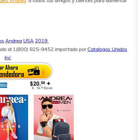
tales Andrea
a todos tus amigos y clientes para aumentar
os
Andrea
USA
2019
ndo al 1(800) 825-9452 importado por
Catalogos Unidos
Inc